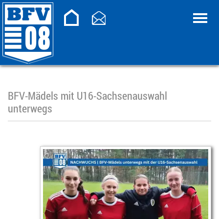
BFV-Mädels mit U16-Sachsenauswahl
unterwegs