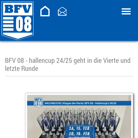
BFV 08 - hallencup 24/25 geht in die Vierte und
letzte Runde