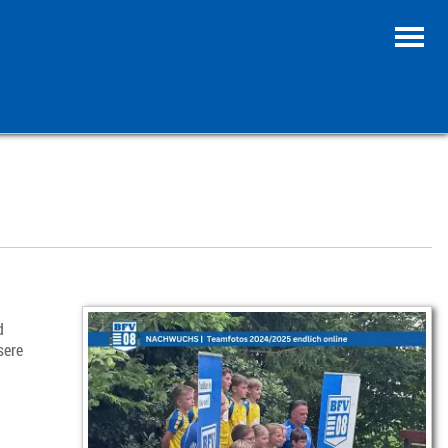
d
sere