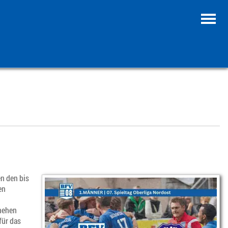
n den bis
en
chehen
für das