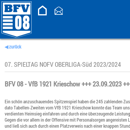
◀ zurück
07. SPIELTAG NOFV OBERLIGA-Süd 2023/2024
BFV 08 - VfB 1921 Krieschow +++ 23.09.2023 ++
Ein schön anzuschauendes Spitzenspiel haben die 245 zahlenden Zus
dato Tabellen-Zweiten vom VfB 1921 Krieschow konnte das Team unse
verdienten Heimsieg einfahren und durch eine überzeugende Leistung 
Gegen die vor allem in der Offensive mit Personalsorgen angereisten 
und ließ sich auch durch einen Platzverweis nach einer knappen Stun