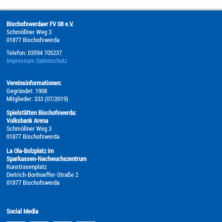
Bischofswerdaer FV 08 e.V.
Schmöllner Weg 3
01877
Bischofswerda
Telefon:
03594 705237
Impressum
Datenschutz
Vereinsinformationen:
Gegründet: 1908
Mitglieder: 333 (07/2019)
Spielstätten Bischofswerda:
Volksbank Arena
Schmöllner Weg 3
01877 Bischofswerda
La Ola-Bolzplatz im
Sparkassen-Nachwuchszentrum
Kunstrasenplatz
Dietrich-Bonhoeffer-Straße 2
01877 Bischofswerda
Social Media