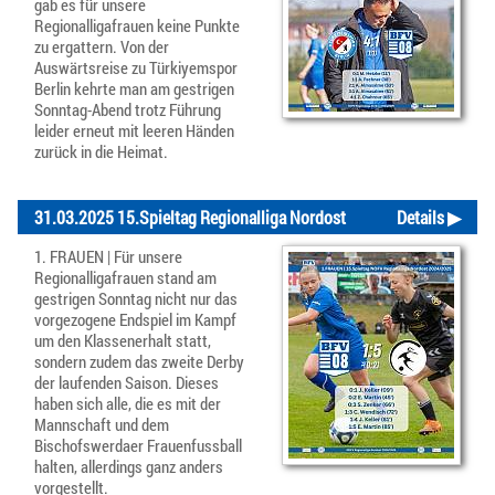
gab es für unsere
Regionalligafrauen keine Punkte
zu ergattern. Von der
Auswärtsreise zu Türkiyemspor
Berlin kehrte man am gestrigen
Sonntag-Abend trotz Führung
leider erneut mit leeren Händen
zurück in die Heimat.
31.03.2025 15.Spieltag Regionalliga Nordost
Details ▶
1. FRAUEN | Für unsere
Regionalligafrauen stand am
gestrigen Sonntag nicht nur das
vorgezogene Endspiel im Kampf
um den Klassenerhalt statt,
sondern zudem das zweite Derby
der laufenden Saison. Dieses
haben sich alle, die es mit der
Mannschaft und dem
Bischofswerdaer Frauenfussball
halten, allerdings ganz anders
vorgestellt.