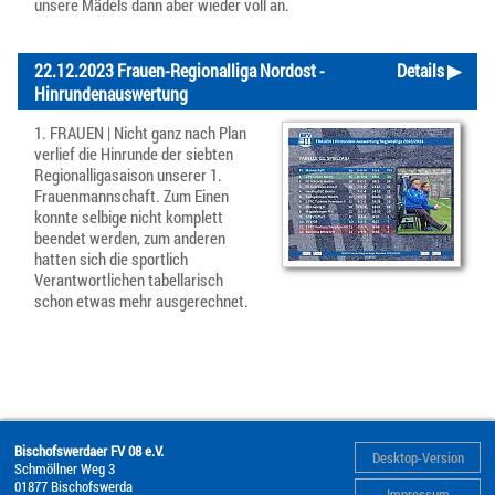
unsere Mädels dann aber wieder voll an.
22.12.2023 Frauen-Regionalliga Nordost -
Details ▶
Hinrundenauswertung
1. FRAUEN | Nicht ganz nach Plan
verlief die Hinrunde der siebten
Regionalligasaison unserer 1.
Frauenmannschaft. Zum Einen
konnte selbige nicht komplett
beendet werden, zum anderen
hatten sich die sportlich
Verantwortlichen tabellarisch
schon etwas mehr ausgerechnet.
Bischofswerdaer FV 08 e.V.
Desktop-Version
Schmöllner Weg 3
01877
Bischofswerda
Impressum