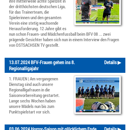
ihre mittlerweile achte Spielzeit in
der dritthöchsten deutschen Liga,
für das Trainerteam, die
Spielerinnen und den gesamten
Verein eine stetig wachsende
Herausforderung. 12 Jahre gibt es
nun schon Frauen- und Mädchenfussball beim BFV 08 ... zwei
prägende Gesichter haben sich nun in einem Interview den Fragen
von OSTSACHSEN TV gestellt.
13.07.2024 BFV-Frauen gehen ins 8.
Details ▶
Regionalligajahr
1. FRAUEN | Am vergangenen
Dienstag sind auch unsere
Regionalligafrauen in die
Saisonvorbereitung gestartet.
Lange sechs Wochen haben
unsere Mädels nun bis zum
Punktspielstart vor sich.
03.06.2024 Horror-Saison mit glücklichem Ende
Details ▶