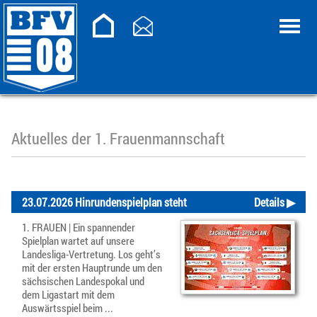
Aktuelles der 1. Frauenmannschaft
23.07.2026 Hinrundenspielplan steht
Details ▶
1. FRAUEN | Ein spannender
Spielplan wartet auf unsere
Landesliga-Vertretung. Los geht’s
mit der ersten Hauptrunde um den
sächsischen Landespokal und
dem Ligastart mit dem
Auswärtsspiel beim ...