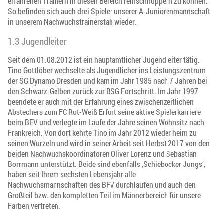
erfahrenen Trainern in diesen Bereich reinschnuppern zu können.
So befinden sich auch drei Spieler unserer A-Juniorenmannschaft
in unserem Nachwuchstrainerstab wieder.
1.3 Jugendleiter
Seit dem 01.08.2012 ist ein hauptamtlicher Jugendleiter tätig.
Tino Gottlöber wechselte als Jugendlicher ins Leistungszentrum
der SG Dynamo Dresden und kam im Jahr 1985 nach 7 Jahren bei
den Schwarz-Gelben zurück zur BSG Fortschritt. Im Jahr 1997
beendete er auch mit der Erfahrung eines zwischenzeitlichen
Abstechers zum FC Rot-Weiß Erfurt seine aktive Spielerkarriere
beim BFV und verlegte im Laufe der Jahre seinen Wohnsitz nach
Frankreich. Von dort kehrte Tino im Jahr 2012 wieder heim zu
seinen Wurzeln und wird in seiner Arbeit seit Herbst 2017 von den
beiden Nachwuchskoordinatoren Oliver Lorenz und Sebastian
Borrmann unterstützt. Beide sind ebenfalls ‚Schiebocker Jungs‘,
haben seit Ihrem sechsten Lebensjahr alle
Nachwuchsmannschaften des BFV durchlaufen und auch den
Großteil bzw. den kompletten Teil im Männerbereich für unsere
Farben vertreten.