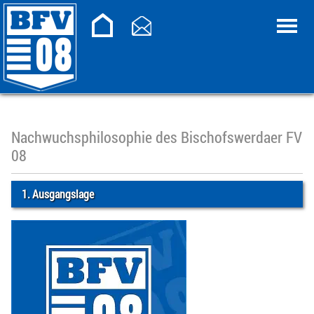
Nachwuchsphilosophie des Bischofswerdaer FV
08
1. Ausgangslage