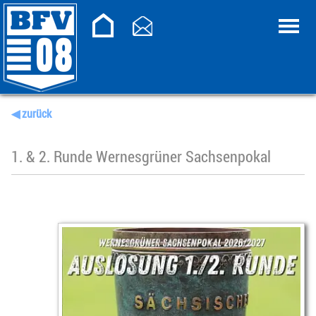
◀ zurück
1. & 2. Runde Wernesgrüner Sachsenpokal