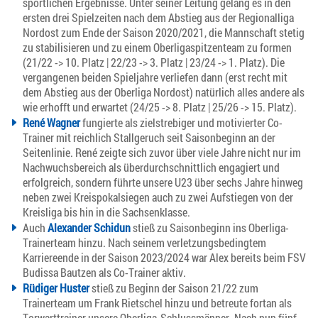
sportlichen Ergebnisse. Unter seiner Leitung gelang es in den
ersten drei Spielzeiten nach dem Abstieg aus der Regionalliga
Nordost zum Ende der Saison 2020/2021, die Mannschaft stetig
zu stabilisieren und zu einem Oberligaspitzenteam zu formen
(21/22 -> 10. Platz | 22/23 -> 3. Platz | 23/24 -> 1. Platz). Die
vergangenen beiden Spieljahre verliefen dann (erst recht mit
dem Abstieg aus der Oberliga Nordost) natürlich alles andere als
wie erhofft und erwartet (24/25 -> 8. Platz | 25/26 -> 15. Platz).
René Wagner
fungierte als zielstrebiger und motivierter Co-
Trainer mit reichlich Stallgeruch seit Saisonbeginn an der
Seitenlinie. René zeigte sich zuvor über viele Jahre nicht nur im
Nachwuchsbereich als überdurchschnittlich engagiert und
erfolgreich, sondern führte unsere U23 über sechs Jahre hinweg
neben zwei Kreispokalsiegen auch zu zwei Aufstiegen von der
Kreisliga bis hin in die Sachsenklasse.
Auch
Alexander Schidun
stieß zu Saisonbeginn ins Oberliga-
Trainerteam hinzu. Nach seinem verletzungsbedingtem
Karriereende in der Saison 2023/2024 war Alex bereits beim FSV
Budissa Bautzen als Co-Trainer aktiv.
Rüdiger Huster
stieß zu Beginn der Saison 21/22 zum
Trainerteam um Frank Rietschel hinzu und betreute fortan als
Torwarttrainer unsere Oberliga-Schlussmänner. Nach nun fünf