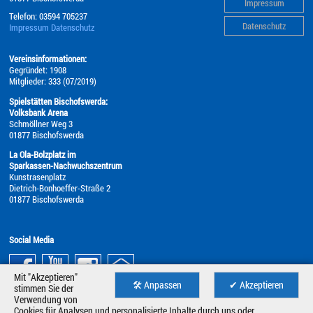
Impressum
Telefon:
03594 705237
Datenschutz
Impressum
Datenschutz
Vereinsinformationen:
Gegründet: 1908
Mitglieder: 333 (07/2019)
Spielstätten Bischofswerda:
Volksbank Arena
Schmöllner Weg 3
01877 Bischofswerda
La Ola-Bolzplatz im
Sparkassen-Nachwuchszentrum
Kunstrasenplatz
Dietrich-Bonhoeffer-Straße 2
01877 Bischofswerda
Social Media
Mit "Akzeptieren"
🛠 Anpassen
✔ Akzeptieren
stimmen Sie der
Verwendung von
Cookies für Analysen und personalisierte Inhalte durch uns oder