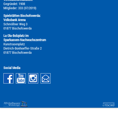
Gegründet: 1908
Mitglieder: 333 (07/2019)
Spielstätten Bischofswerda:
Volksbank Arena
Schmöllner Weg 3
01877 Bischofswerda
La Ola-Bolzplatz im
Sparkassen-Nachwuchszentrum
Kunstrasenplatz
Dietrich-Bonhoeffer-Straße 2
01877 Bischofswerda
Social Media
Content-
Webbrowser
Managem
Startseite