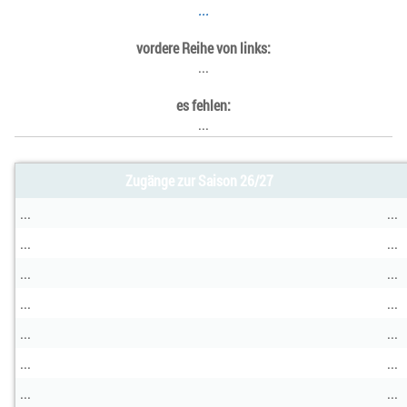
...
vordere Reihe von links:
...
es fehlen:
...
Zugänge zur Saison 26/27
...
...
...
...
...
...
...
...
...
...
...
...
...
...