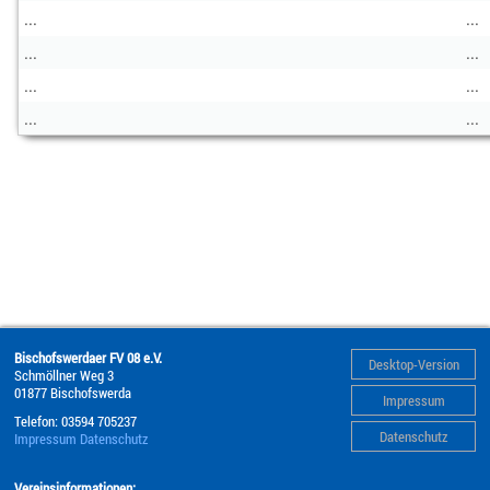
...
...
...
...
...
...
...
...
Bischofswerdaer FV 08 e.V.
Desktop-Version
Schmöllner Weg 3
01877
Bischofswerda
Impressum
Telefon:
03594 705237
Datenschutz
Impressum
Datenschutz
Vereinsinformationen: