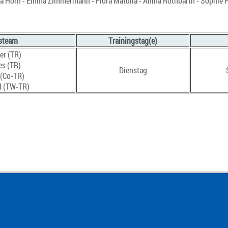
aga Horn - Emma Zimmermann - Flora Matulla - Anina Rothbarth - Sophie Ha
steam
Trainingstag(e)
er (TR)
es (TR)
Dienstag
 (Co-TR)
l (TW-TR)