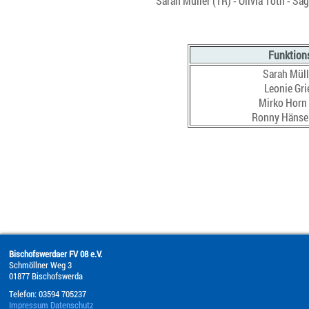
Sarah Müller (TR) - Olivia Toth - S
Funktion
Sarah Müll
Leonie Gri
Mirko Horn
Ronny Hänse
Bischofswerdaer FV 08 e.V.
Schmöllner Weg 3
01877
Bischofswerda
Telefon:
03594 705237
Impressum
Datenschutz