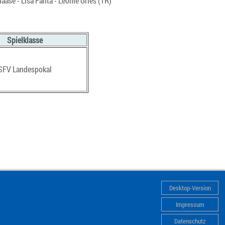
ase - Lisa Fanta - Leonie Gries (TR)
Spielklasse
SFV Landespokal
Desktop-Version
Impressum
Datenschutz