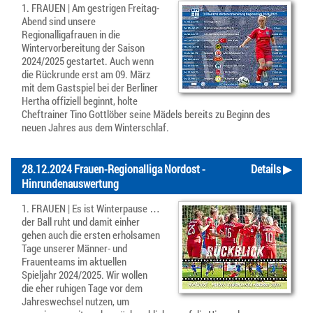
1. FRAUEN | Am gestrigen Freitag-
Abend sind unsere
Regionalligafrauen in die
Wintervorbereitung der Saison
2024/2025 gestartet. Auch wenn
die Rückrunde erst am 09. März
mit dem Gastspiel bei der Berliner
Hertha offiziell beginnt, holte
Cheftrainer Tino Gottlöber seine Mädels bereits zu Beginn des
neuen Jahres aus dem Winterschlaf.
28.12.2024 Frauen-Regionalliga Nordost -
Details ▶
Hinrundenauswertung
1. FRAUEN | Es ist Winterpause …
der Ball ruht und damit einher
gehen auch die ersten erholsamen
Tage unserer Männer- und
Frauenteams im aktuellen
Spieljahr 2024/2025. Wir wollen
die eher ruhigen Tage vor dem
Jahreswechsel nutzen, um