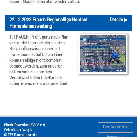
unsere Mädels dann aber wieder voll an.
22.12.2023 Frauen-Regionalliga Nordost -
Details ▶
Hinrundenauswertung
1. FRAUEN | Nicht ganz nach Plan
verlief die Hinrunde der siebten
Regionalligasaison unserer 1.
Frauenmannschaft. Zum Einen
konnte selbige nicht komplett
beendet werden, zum anderen
hatten sich die sportlich
Verantwortlichen tabellarisch
schon etwas mehr ausgerechnet.
Bischofswerdaer FV 08 e.V.
Desktop-Version
Schmöllner Weg 3
01877
Bischofswerda
Impressum