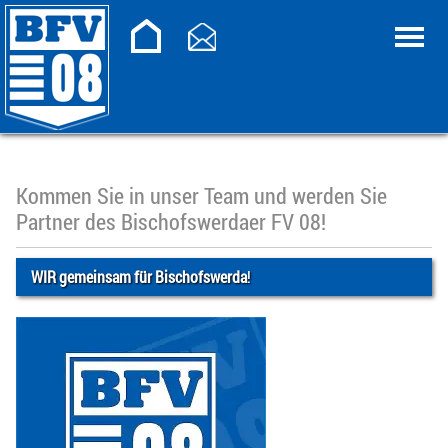
Kommen Sie in unser Team und werden Sie
Partner des Bischofswerdaer FV 08!
WIR gemeinsam für Bischofswerda
!