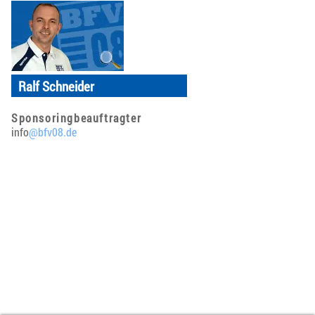
Ralf Schneider
Sponsoringbeauftragter
info
@bfv08.de