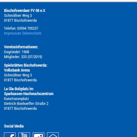
Bischofswerdaer FV 08 e.V.
Schmöllner Weg 3
01877
Bischofswerda
Telefon:
03594 705237
Impressum
Datenschutz
Vereinsinformationen:
Gegründet: 1908
Mitglieder: 333 (07/2019)
Spielstätten Bischofswerda:
Volksbank Arena
Schmöllner Weg 3
01877 Bischofswerda
La Ola-Bolzplatz im
Sparkassen-Nachwuchszentrum
Kunstrasenplatz
Dietrich-Bonhoeffer-Straße 2
01877 Bischofswerda
Social Media