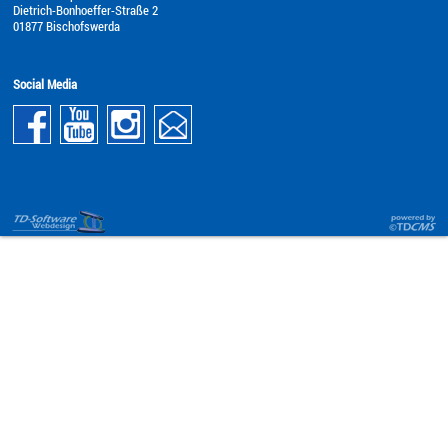
Dietrich-Bonhoeffer-Straße 2
01877 Bischofswerda
Social Media
Content-
Webbrowser
Managem
Startseite
System
für
Portale