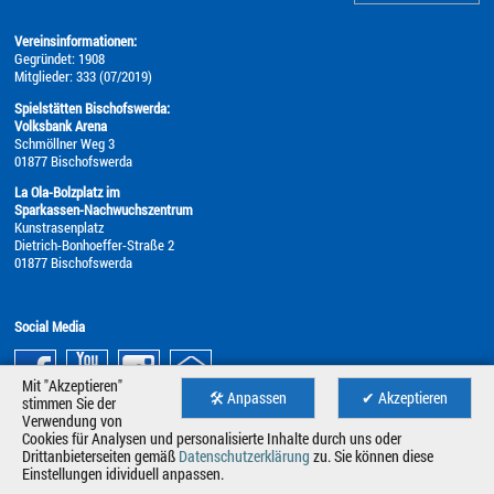
Vereinsinformationen:
Gegründet: 1908
Mitglieder: 333 (07/2019)
Spielstätten Bischofswerda:
Volksbank Arena
Schmöllner Weg 3
01877 Bischofswerda
La Ola-Bolzplatz im
Sparkassen-Nachwuchszentrum
Kunstrasenplatz
Dietrich-Bonhoeffer-Straße 2
01877 Bischofswerda
Social Media
Mit "Akzeptieren"
🛠 Anpassen
✔ Akzeptieren
stimmen Sie der
Verwendung von
Cookies für Analysen und personalisierte Inhalte durch uns oder
Drittanbieterseiten gemäß
Datenschutzerklärung
zu. Sie können diese
Einstellungen idividuell anpassen.