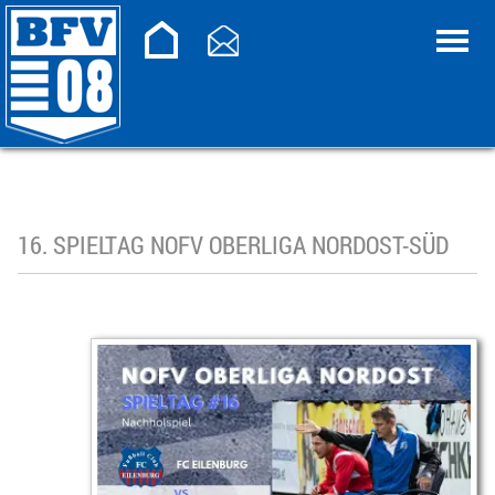
16. SPIELTAG NOFV OBERLIGA NORDOST-SÜD