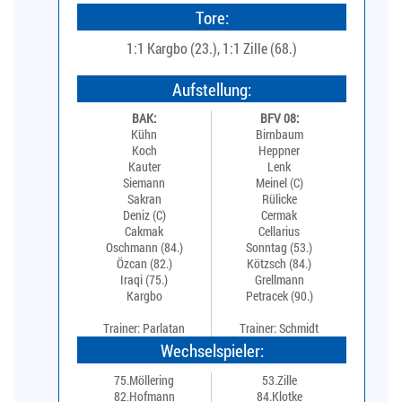
Tore:
1:1 Kargbo (23.), 1:1 Zille (68.)
Aufstellung:
BAK:
BFV 08:
Kühn
Birnbaum
Koch
Heppner
Kauter
Lenk
Siemann
Meinel (C)
Sakran
Rülicke
Deniz (C)
Cermak
Cakmak
Cellarius
Oschmann (84.)
Sonntag (53.)
Özcan (82.)
Kötzsch (84.)
Iraqi (75.)
Grellmann
Kargbo
Petracek (90.)
Trainer: Parlatan
Trainer: Schmidt
Wechselspieler:
75.Möllering
53.Zille
82.Hofmann
84.Klotke