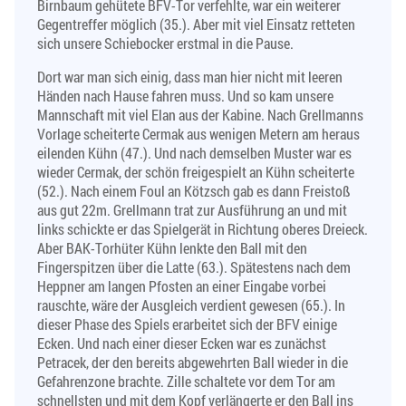
Birnbaum gehütete BFV-Tor verfehlte, war ein weiterer
Gegentreffer möglich (35.). Aber mit viel Einsatz retteten
sich unsere Schiebocker erstmal in die Pause.
Dort war man sich einig, dass man hier nicht mit leeren
Händen nach Hause fahren muss. Und so kam unsere
Mannschaft mit viel Elan aus der Kabine. Nach Grellmanns
Vorlage scheiterte Cermak aus wenigen Metern am heraus
eilenden Kühn (47.). Und nach demselben Muster war es
wieder Cermak, der schön freigespielt an Kühn scheiterte
(52.). Nach einem Foul an Kötzsch gab es dann Freistoß
aus gut 22m. Grellmann trat zur Ausführung an und mit
links schickte er das Spielgerät in Richtung oberes Dreieck.
Aber BAK-Torhüter Kühn lenkte den Ball mit den
Fingerspitzen über die Latte (63.). Spätestens nach dem
Heppner am langen Pfosten an einer Eingabe vorbei
rauschte, wäre der Ausgleich verdient gewesen (65.). In
dieser Phase des Spiels erarbeitet sich der BFV einige
Ecken. Und nach einer dieser Ecken war es zunächst
Petracek, der den bereits abgewehrten Ball wieder in die
Gefahrenzone brachte. Zille schaltete vor dem Tor am
schnellsten und mit dem Kopf verlängerte er den Ball ins