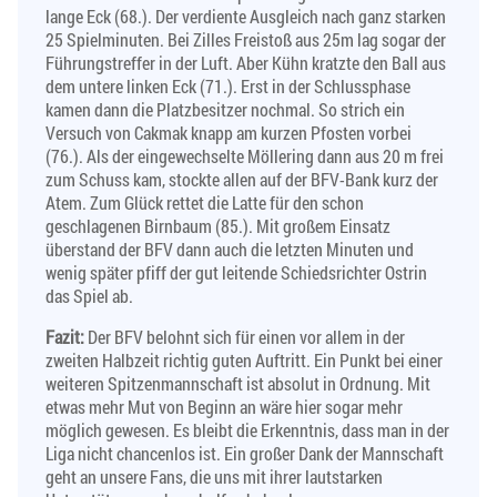
lange Eck (68.). Der verdiente Ausgleich nach ganz starken
25 Spielminuten. Bei Zilles Freistoß aus 25m lag sogar der
Führungstreffer in der Luft. Aber Kühn kratzte den Ball aus
dem untere linken Eck (71.). Erst in der Schlussphase
kamen dann die Platzbesitzer nochmal. So strich ein
Versuch von Cakmak knapp am kurzen Pfosten vorbei
(76.). Als der eingewechselte Möllering dann aus 20 m frei
zum Schuss kam, stockte allen auf der BFV-Bank kurz der
Atem. Zum Glück rettet die Latte für den schon
geschlagenen Birnbaum (85.). Mit großem Einsatz
überstand der BFV dann auch die letzten Minuten und
wenig später pfiff der gut leitende Schiedsrichter Ostrin
das Spiel ab.
Fazit:
Der BFV belohnt sich für einen vor allem in der
zweiten Halbzeit richtig guten Auftritt. Ein Punkt bei einer
weiteren Spitzenmannschaft ist absolut in Ordnung. Mit
etwas mehr Mut von Beginn an wäre hier sogar mehr
möglich gewesen. Es bleibt die Erkenntnis, dass man in der
Liga nicht chancenlos ist. Ein großer Dank der Mannschaft
geht an unsere Fans, die uns mit ihrer lautstarken