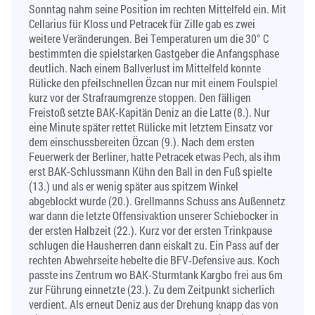
Sonntag nahm seine Position im rechten Mittelfeld ein. Mit
Cellarius für Kloss und Petracek für Zille gab es zwei
weitere Veränderungen. Bei Temperaturen um die 30° C
bestimmten die spielstarken Gastgeber die Anfangsphase
deutlich. Nach einem Ballverlust im Mittelfeld konnte
Rülicke den pfeilschnellen Özcan nur mit einem Foulspiel
kurz vor der Strafraumgrenze stoppen. Den fälligen
Freistoß setzte BAK-Kapitän Deniz an die Latte (8.). Nur
eine Minute später rettet Rülicke mit letztem Einsatz vor
dem einschussbereiten Özcan (9.). Nach dem ersten
Feuerwerk der Berliner, hatte Petracek etwas Pech, als ihm
erst BAK-Schlussmann Kühn den Ball in den Fuß spielte
(13.) und als er wenig später aus spitzem Winkel
abgeblockt wurde (20.). Grellmanns Schuss ans Außennetz
war dann die letzte Offensivaktion unserer Schiebocker in
der ersten Halbzeit (22.). Kurz vor der ersten Trinkpause
schlugen die Hausherren dann eiskalt zu. Ein Pass auf der
rechten Abwehrseite hebelte die BFV-Defensive aus. Koch
passte ins Zentrum wo BAK-Sturmtank Kargbo frei aus 6m
zur Führung einnetzte (23.). Zu dem Zeitpunkt sicherlich
verdient. Als erneut Deniz aus der Drehung knapp das von