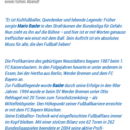
einen tollen Abend!
"Er ist Kultfußballer, Querdenker und lebende Legende: Früher
sorgte
Mario Basler
in den Strafräumen der Bundesliga für Gefahr.
Nun zieht es ihn auf die Bühne – und hier ist er mit Worten genauso
treffsicher wie einst mit dem Ball. Sein Auftritt ist ein absolutes
Muss für alle, die den Fußball lieben!
Die Profikarriere des gebürtigen Neustädters begann 1987 beim 1.
FC Kaiserslautern. In den Folgejahren heuerte er unter anderem in
Essen, bei der Hertha aus Berlin, Werder Bremen und dem FC
Bayern an.
Zur Fußballlegende wurde
Basler
durch seine Erfolge in den 90er
Jahren. 1994 wurde er beim SV Werder Bremen unter Otto
Rehhagel mit 20 Toren zum Torschützenkönig – als
Mittelfeldspieler. Den Höhepunkt seiner Fußballkarriere erreichte
er mit dem FC Bayern München.
Seine Eckballtor-Technik wird eingefleischten Fußballfans immer
im Kopf bleiben. Mit einer stolzen Bilanz von 62 Toren in 262
Bundesligaspielen beendete er 2004 seine aktive Profi-