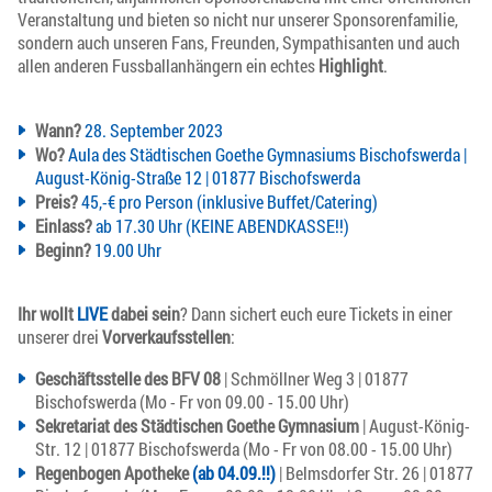
Veranstaltung und bieten so nicht nur unserer Sponsorenfamilie,
sondern auch unseren Fans, Freunden, Sympathisanten und auch
allen anderen Fussballanhängern ein echtes
Highlight
.
Wann?
28. September 2023
Wo?
Aula des Städtischen Goethe Gymnasiums Bischofswerda |
August-König-Straße 12 | 01877 Bischofswerda
Preis?
45,-€ pro Person (inklusive Buffet/Catering)
Einlass?
ab 17.30 Uhr (KEINE ABENDKASSE!!)
Beginn?
19.00 Uhr
Ihr wollt
LIVE
dabei sein
? Dann sichert euch eure Tickets in einer
unserer drei
Vorverkaufsstellen
:
Geschäftsstelle des BFV 08
| Schmöllner Weg 3 | 01877
Bischofswerda (Mo - Fr von 09.00 - 15.00 Uhr)
Sekretariat des Städtischen Goethe Gymnasium
| August-König-
Str. 12 | 01877 Bischofswerda (Mo - Fr von 08.00 - 15.00 Uhr)
Regenbogen Apotheke
(ab 04.09.!!)
| Belmsdorfer Str. 26 | 01877