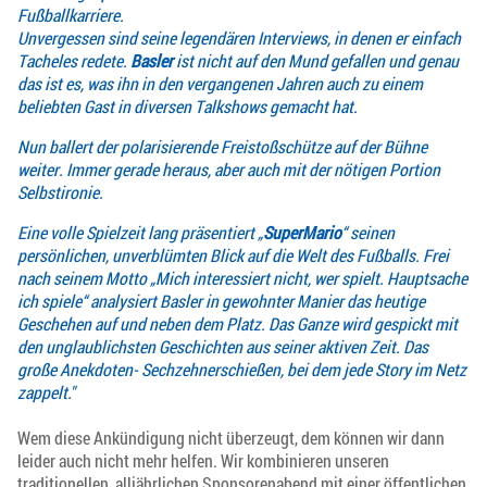
Fußballkarriere.
Unvergessen sind seine legendären Interviews, in denen er einfach
Tacheles redete.
Basler
ist nicht auf den Mund gefallen und genau
das ist es, was ihn in den vergangenen Jahren auch zu einem
beliebten Gast in diversen Talkshows gemacht hat.
Nun ballert der polarisierende Freistoßschütze auf der Bühne
weiter. Immer gerade heraus, aber auch mit der nötigen Portion
Selbstironie.
Eine volle Spielzeit lang präsentiert „
SuperMario
“ seinen
persönlichen, unverblümten Blick auf die Welt des Fußballs. Frei
nach seinem Motto „Mich interessiert nicht, wer spielt. Hauptsache
ich spiele“ analysiert Basler in gewohnter Manier das heutige
Geschehen auf und neben dem Platz. Das Ganze wird gespickt mit
den unglaublichsten Geschichten aus seiner aktiven Zeit. Das
große Anekdoten- Sechzehnerschießen, bei dem jede Story im Netz
zappelt."
Wem diese Ankündigung nicht überzeugt, dem können wir dann
leider auch nicht mehr helfen. Wir kombinieren unseren
traditionellen, alljährlichen Sponsorenabend mit einer öffentlichen