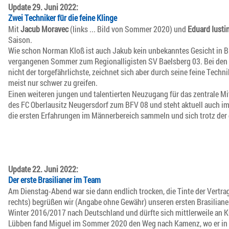
Update 29. Juni 2022:
Zwei Techniker für die feine Klinge
Mit
Jacub Moravec
(links ... Bild von Sommer 2020) und
Eduard Iust
Saison.
Wie schon Norman Kloß ist auch Jakub kein unbekanntes Gesicht in Bi
vergangenen Sommer zum Regionalligisten SV Baelsberg 03. Bei den Fil
nicht der torgefährlichste, zeichnet sich aber durch seine feine Technik
meist nur schwer zu greifen.
Einen weiteren jungen und talentierten Neuzugang für das zentrale Mi
des FC Oberlausitz Neugersdorf zum BFV 08 und steht aktuell auch 
die ersten Erfahrungen im Männerbereich sammeln und sich trotz der
Update 22. Juni 2022:
Der erste Brasilianer im Team
Am Dienstag-Abend war sie dann endlich trocken, die Tinte der Vertra
rechts) begrüßen wir (Angabe ohne Gewähr) unseren ersten Brasilian
Winter 2016/2017 nach Deutschland und dürfte sich mittlerweile an
Lübben fand Miguel im Sommer 2020 den Weg nach Kamenz, wo er in d