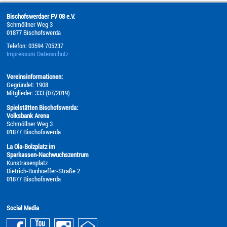
Bischofswerdaer FV 08 e.V.
Schmöllner Weg 3
01877
Bischofswerda
Telefon:
03594 705237
Impressum
Datenschutz
Vereinsinformationen:
Gegründet: 1908
Mitglieder: 333 (07/2019)
Spielstätten Bischofswerda:
Volksbank Arena
Schmöllner Weg 3
01877 Bischofswerda
La Ola-Bolzplatz im
Sparkassen-Nachwuchszentrum
Kunstrasenplatz
Dietrich-Bonhoeffer-Straße 2
01877 Bischofswerda
Social Media