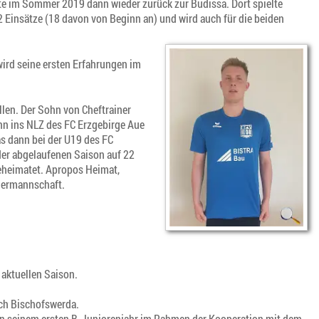
te im Sommer 2019 dann wieder zurück zur Budissa. Dort spielte
2 Einsätze (18 davon von Beginn an) und wird auch für die beiden
ird seine ersten Erfahrungen im
ellen. Der Sohn von Cheftrainer
nn ins NLZ des FC Erzgebirge Aue
as dann bei der U19 des FC
der abgelaufenen Saison auf 22
beheimatet. Apropos Heimat,
nnermannschaft.
 aktuellen Saison.
ach Bischofswerda.
te in seinem ersten B-Juniorenjahr im Rahmen der Kooperation mit dem