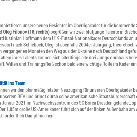
omplettieren unsere neuen Gesichter im Oberligakader für die kommende S
d
Oleg Filonov (18, rechts)
begrüßen wir zwei blutjunge Talente in Bisch
rd Iustinian Hoffmann dem U19-Futsal-Nationalkader Deutschlands an 
rsdorf nach Schiebock, Oleg ist ebenfalls 2004er Jahrgang, theoretisch 
den vergangenen Monaten den Weg aus der Ukraine nach Deutschland gefu
r allem ihres Talents können sich allerdings alle drei Jungs durchaus be
ft, Willen und Trainingsfleiß schon bald eine wichtige Rolle im Kader e
lität ins Team
önnen wir den planmäßig letzten Neuzugang für unseren Oberligakader b
unserem BFV und bringt durch seine amerikanische Staatsbürgerschaft e
anuar 2021 im Nachwuchszentrum des SC Borea Dresden gelandet, spiel
. Der 1,85m große US-Amerikaner fühlt sich auf der linken Außenbahn am
ich ordentlich Dampf machen