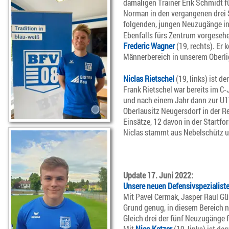
damaligen Trainer Erik Schmidt 
Norman in den vergangenen drei S
folgenden, jungen Neuzugänge in 
Ebenfalls fürs Zentrum vorgesehe
Frederic Wagner
(19, rechts). Er
Männerbereich in unserem Oberl
Niclas Rietschel
(19, links) ist d
Frank Rietschel war bereits im C
und nach einem Jahr dann zur U17
Oberlausitz Neugersdorf in der R
Einsätze, 12 davon in der Startf
Niclas stammt aus Nebelschütz un
Update 17. Juni 2022:
Unsere neuen Defensivspezialist
Mit Pavel Cermak, Jasper Raul Gü
Grund genug, in diesem Bereich 
Gleich drei der fünf Neuzugänge
Mit
Nico Katzer
(19, links) ist d