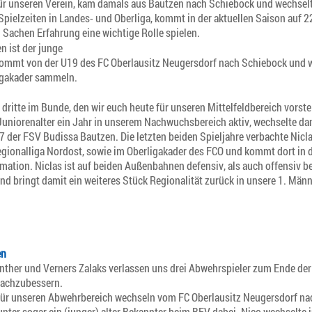
für unseren Verein, kam damals aus Bautzen nach Schiebock und wechsel
pielzeiten in Landes- und Oberliga, kommt in der aktuellen Saison auf 2
Sachen Erfahrung eine wichtige Rolle spielen.
n ist der junge
 kommt von der U19 des FC Oberlausitz Neugersdorf nach Schiebock und w
igakader sammeln.
er dritte im Bunde, den wir euch heute für unseren Mittelfeldbereich vorst
-Juniorenalter ein Jahr in unserem Nachwuchsbereich aktiv, wechselte da
 der FSV Budissa Bautzen. Die letzten beiden Spieljahre verbachte Nicl
egionalliga Nordost, sowie im Oberligakader des FCO und kommt dort in 
ormation. Niclas ist auf beiden Außenbahnen defensiv, als auch offensiv 
d bringt damit ein weiteres Stück Regionalität zurück in unsere 1. Mä
en
nther und Verners Zalaks verlassen uns drei Abwehrspieler zum Ende der
nachzubessern.
 für unseren Abwehrbereich wechseln vom FC Oberlausitz Neugersdorf n
arunter sogar ein (junger) alter Bekannter beim BFV dabei. Nico wechsel