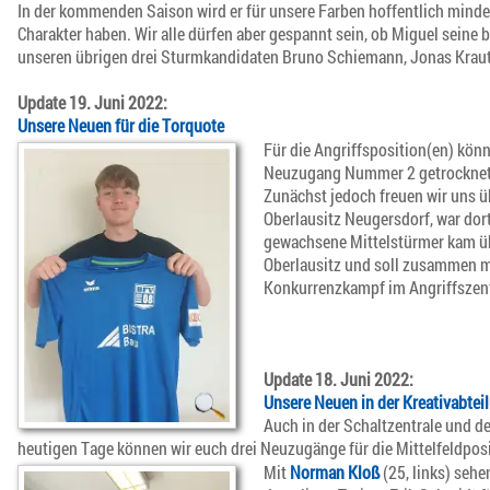
In der kommenden Saison wird er für unsere Farben hoffentlich minde
Charakter haben. Wir alle dürfen aber gespannt sein, ob Miguel seine 
unseren übrigen drei Sturmkandidaten Bruno Schiemann, Jonas Kraut
Update 19. Juni 2022:
Unsere Neuen für die Torquote
Für die Angriffsposition(en) könn
Neuzugang Nummer 2 getrocknet ist
Zunächst jedoch freuen wir uns 
Oberlausitz Neugersdorf, war dort
gewachsene Mittelstürmer kam üb
Oberlausitz und soll zusammen m
Konkurrenzkampf im Angriffszen
Update 18. Juni 2022:
Unsere Neuen in der Kreativabtei
Auch in der Schaltzentrale und 
heutigen Tage können wir euch drei Neuzugänge für die Mittelfeldposi
Mit
Norman Kloß
(25, links) seh