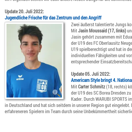
Update 20. Juli 2022:
Jugendliche Frische für das Zentrum und den Angriff
Zwei äußerst talentierte Jungs k
Mit
Jasin Moussaid (17, links)
un
Jasin gehört zusammen mit Edua
der U19 des FC Oberlausitz Neuge
U19 spielberechtigt und hat in 
individuellen Fähigkeiten und vo
entsprechender Einsatzbereitscha
Update 05. Juli 2022:
Americam Style bringt 4. Nationa
Mit
Carter Schmitz
(18, rechts) k
der U19 des SC Borea Dresden zu 
Kader. Durch WARUBI SPORTS im J
in Deutschland und hat sich seitdem in unserer Region gut eingelebt
erfahreneren Spielern im Team durch seine Unbekümmertheit sicherl