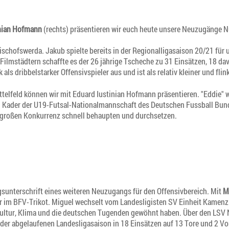
inian Hofmann
(rechts) präsentieren wir euch heute unsere Neuzugänge 
schofswerda. Jakub spielte bereits in der Regionalligasaison 20/21 für
mstädtern schaffte es der 26 jährige Tscheche zu 31 Einsätzen, 18 davon
 als dribbelstarker Offensivspieler aus und ist als relativ kleiner und flin
ttelfeld können wir mit Eduard Iustinian Hofmann präsentieren. "Eddie" 
im Kader der U19-Futsal-Nationalmannschaft des Deutschen Fussball Bu
 großen Konkurrenz schnell behaupten und durchsetzen.
gsunterschrift eines weiteren Neuzugangs für den Offensivbereich. Mit
M
er im BFV-Trikot. Miguel wechselt vom Landesligisten SV Einheit Kamen
 Kultur, Klima und die deutschen Tugenden gewöhnt haben. Über den LSV
er abgelaufenen Landesligasaison in 18 Einsätzen auf 13 Tore und 2 V