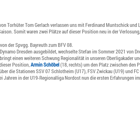
von Torhüter Tom Gerlach verlassen uns mit Ferdinand Muntschick und 
aison. Somit waren zwei Plätze auf dieser Position neu in der Verlosun
t von der Spvgg. Bayreuth zum BFV 08.
Dynamo Dresden ausgebildet, wechselte Stefan im Sommer 2021 von Dre
ringt einen weiteren Schwung Regionalität in unseren Oberligakader un
ieser Position,
Armin Schöbel
(18, rechts) um den Platz zwischen den Pf
ber die Stationen SSV 07 Schlotheim (U17), FSV Zwickau (U19) und FC 
 Jahren in der U19-Regionalliga Nordost nun die ersten Erfahrungen 