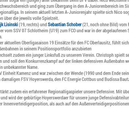
chwuchsbereich und ging zum Übergang in den A-Juniorenbereich im Sinn
gionalliga. In seinem aktuell letzten A-Juniorenjahr spielte sich Nico 
 über die jeweils volle Spielzeit.
jk Lisinski
(19, rechts) und
Sebastian Schober
(21, noch ohne Bild) vom 
 vom SSV 07 Schlotheim (U19) zum FCO und war in der abgelaufenen Spi
a.
 aktuellen Oberligasaison 19 Einsätze für den FC Oberlausitz, fühlt sic
ußenbahnen in seinem Positionsportfolio anzubieten
wechselt zudem ein junger Linksfuß zu unserem Verein. Christoph spielt s
 und soll den Konkurrenzkampf auf der linken defensiven Außenbahn wei
kein unbekannter Name.
 SV Einheit Kamenz und war zwischen der Wende (1990 und dem Ende seine
 damaligen FSV Hoyerswerda, den FC Energie Cottbus und Budissa Bautz
stärkt zudem ein erfahrener Regionalligaspieler unsere Defensive. Mit über
und wird der gebürtige Hoyerswerdaer für unsere junge Defensivabteilu
er Innenverteidigerposition, als auch auf den Außenverteidigerpositionen