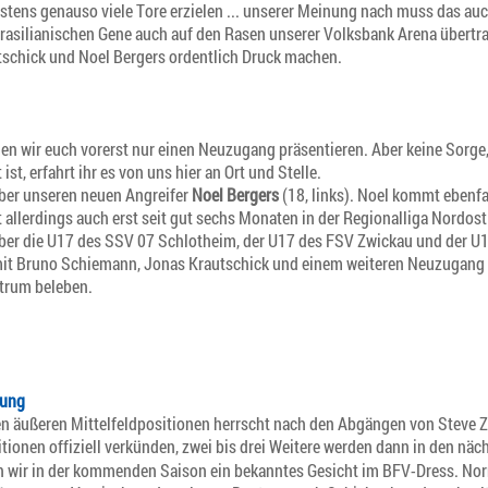
stens genauso viele Tore erzielen ... unserer Meinung nach muss das a
brasilianischen Gene auch auf den Rasen unserer Volksbank Arena übertra
schick und Noel Bergers ordentlich Druck machen.
en wir euch vorerst nur einen Neuzugang präsentieren. Aber keine Sorge,
, erfahrt ihr es von uns hier an Ort und Stelle.
über unseren neuen Angreifer
Noel Bergers
(18, links). Noel kommt ebenfa
 allerdings auch erst seit gut sechs Monaten in der Regionalliga Nordost
er die U17 des SSV 07 Schlotheim, der U17 des FSV Zwickau und der U19 
it Bruno Schiemann, Jonas Krautschick und einem weiteren Neuzugang (
trum beleben.
lung
den äußeren Mittelfeldpositionen herrscht nach den Abgängen von Steve
tionen offiziell verkünden, zwei bis drei Weitere werden dann in den näc
en wir in der kommenden Saison ein bekanntes Gesicht im BFV-Dress. Nor