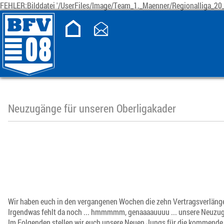
FEHLER:Bilddatei '/UserFiles/Image/Team_1._Maenner/Regionalliga_20_
Neuzugänge für unseren Oberligakader
Wir haben euch in den vergangenen Wochen die zehn Vertragsverlänge
Irgendwas fehlt da noch ... hmmmmm, genaaaauuuu ... unsere Neuzu
Im Folgenden stellen wir euch unsere Neuen Jungs für die kommende 