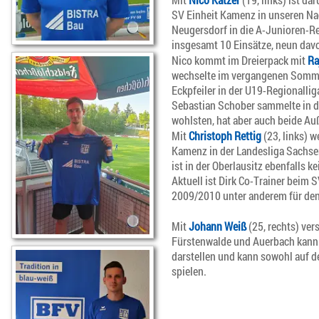
SV Einheit Kamenz in unseren Na
Neugersdorf in die A-Junioren-Re
insgesamt 10 Einsätze, neun davon
Nico kommt im Dreierpack mit
Ra
wechselte im vergangenen Sommer
Eckpfeiler in der U19-Regionallig
Sebastian Schober sammelte in der
wohlsten, hat aber auch beide A
Mit
Christoph Rettig
(23, links) 
Kamenz in der Landesliga Sachsen
ist in der Oberlausitz ebenfalls 
Aktuell ist Dirk Co-Trainer beim
2009/2010 unter anderem für den
Mit
Johann Weiß
(25, rechts) ver
Fürstenwalde und Auerbach kann 
darstellen und kann sowohl auf d
spielen.