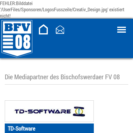
FEHLER:Bilddatei
'/UserFiles/Sponsoren/LogosFusszeile/Creativ_Design.jpg' existiert
nicht!
Die Mediapartner des Bischofswerdaer FV 08
TD-Software