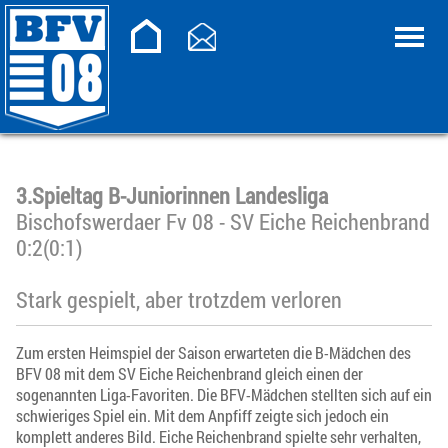
3.Spieltag B-Juniorinnen Landesliga
Bischofswerdaer Fv 08 - SV Eiche Reichenbrand
0:2(0:1)
Stark gespielt, aber trotzdem verloren
Zum ersten Heimspiel der Saison erwarteten die B-Mädchen des
BFV 08 mit dem SV Eiche Reichenbrand gleich einen der
sogenannten Liga-Favoriten. Die BFV-Mädchen stellten sich auf ein
schwieriges Spiel ein. Mit dem Anpfiff zeigte sich jedoch ein
komplett anderes Bild. Eiche Reichenbrand spielte sehr verhalten,