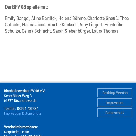
Der BFV 08 spielte mit:
Emily Bangel, Aline Bartlick, Helena Böhme, Charlotte Gneuß, Thea
Gutsche, Hanna Jacob,Amelie Kocksch, Amy Lingott, Friederike
Schulze, Celina Schlacht, Sarah Siebenbürger, Laura Thomas
Bischofswerdaer FV 08 e.V.
Desktop-Version
Schmöllner Weg 3
01877
Bischofswerda
Impressum
Telefon:
03594 705237
Datenschutz
Impressum
Datenschutz
Vereinsinformationen:
Gegründet: 1908