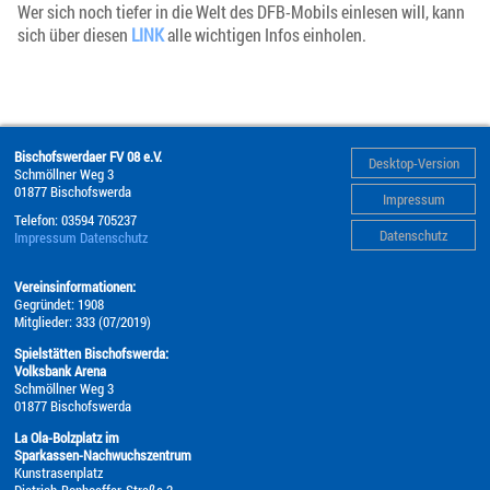
Wer sich noch tiefer in die Welt des DFB-Mobils einlesen will, kann
sich über diesen
LINK
alle wichtigen Infos einholen.
Bischofswerdaer FV 08 e.V.
Desktop-Version
Schmöllner Weg 3
01877
Bischofswerda
Impressum
Telefon:
03594 705237
Datenschutz
Impressum
Datenschutz
Vereinsinformationen:
Gegründet: 1908
Mitglieder: 333 (07/2019)
Spielstätten Bischofswerda:
Volksbank Arena
Schmöllner Weg 3
01877 Bischofswerda
La Ola-Bolzplatz im
Sparkassen-Nachwuchszentrum
Kunstrasenplatz
Dietrich-Bonhoeffer-Straße 2